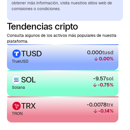
obtener más información, visita nuestros sitios web de
comisiones o condiciones.
Tendencias cripto
Consulta algunos de los activos más populares de nuestra
plataforma.
TUSD
0.000
tusd
0.00
%
TrueUSD
SOL
-9.57
sol
-0.75
%
Solana
TRX
-0.0078
trx
-0.14
%
TRON