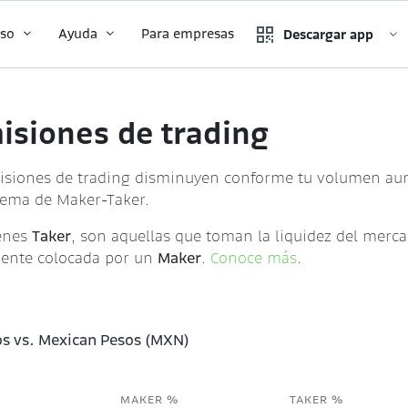
tso
Ayuda
Para empresas
Descargar app
isiones de trading
isiones de trading disminuyen conforme tu volumen aum
ema de Maker-Taker.
enes
Taker
, son aquellas que toman la liquidez del merc
ente colocada por un
Maker
.
Conoce más
.
s vs. Mexican Pesos (MXN)
MAKER %
TAKER %