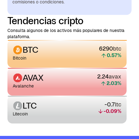
comisiones o condiciones.
Tendencias cripto
Consulta algunos de los activos más populares de nuestra
plataforma.
BTC
6290
btc
0.57
%
Bitcoin
AVAX
2.24
avax
2.03
%
Avalanche
LTC
-0.7
ltc
-0.09
%
Litecoin