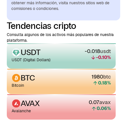
obtener más información, visita nuestros sitios web de
comisiones o condiciones.
Tendencias cripto
Consulta algunos de los activos más populares de nuestra
plataforma.
USDT
-0.018
usdt
-0.10
%
USDT (Digital Dollars)
BTC
1980
btc
0.18
%
Bitcoin
AVAX
0.07
avax
0.06
%
Avalanche