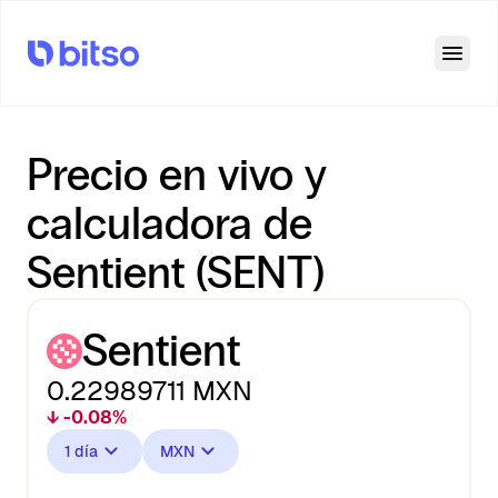
Open
Precio en vivo y
calculadora de
Sentient (SENT)
Sentient
0.22989711
MXN
↓ -0.08%
1 día
MXN