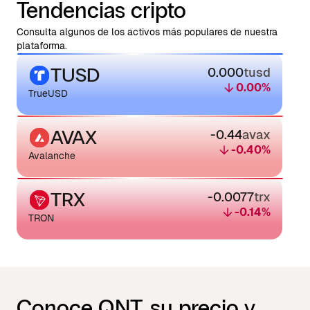
Tendencias cripto
Consulta algunos de los activos más populares de nuestra
plataforma.
TUSD
0.000
tusd
0.00
%
TrueUSD
AVAX
-0.44
avax
-0.40
%
Avalanche
TRX
-0.0077
trx
-0.14
%
TRON
Conoce QNT, su precio y