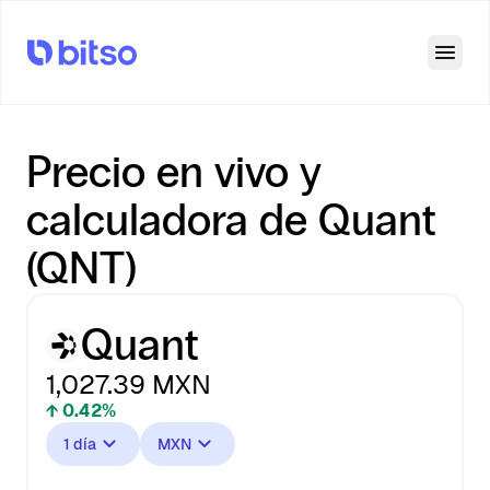
Open
Precio en vivo y
calculadora de Quant
(QNT)
Quant
1,027.39
MXN
↑ 0.42%
1 día
MXN