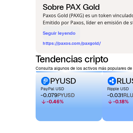
Sobre PAX Gold
Paxos Gold (PAXG) es un token vinculad
Emitido por Paxos, líder en emisión de st
Seguir leyendo
https://paxos.com/paxgold/
Tendencias cripto
Consulta algunos de los activos más populares de 
PYUSD
RLU
PayPal USD
Ripple USD
-0.079
PYUSD
-0.031
RL
-0.46
%
-0.18
%