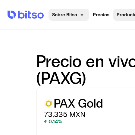
Sobre Bitso
Precios
Product
Precio en viv
(PAXG)
PAX Gold
73,335
MXN
↑ 0.14%