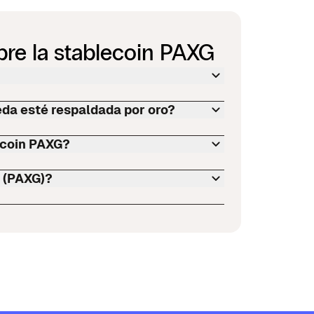
bre la stablecoin PAXG
eda esté respaldada por oro?
ecoin PAXG?
 (PAXG)?