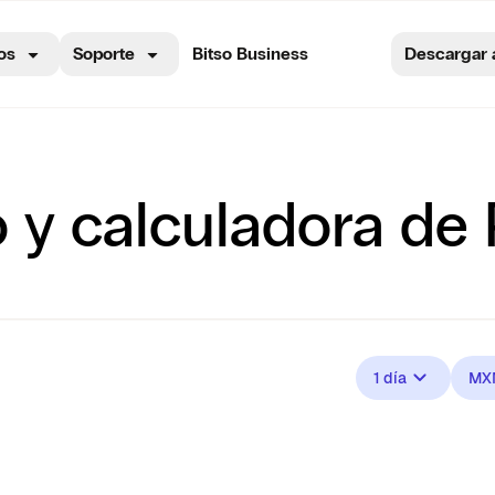
os
Soporte
Bitso Business
Descargar 
o y calculadora de
1 día
MX