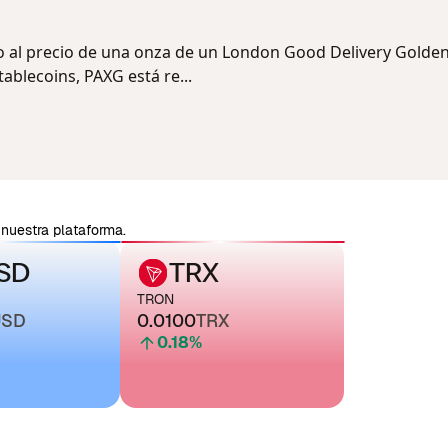
o al precio de una onza de un London Good Delivery Golden
ablecoins, PAXG está re...
nuestra plataforma.
SD
TRX
TRON
USD
0.0100
TRX
0.18
%