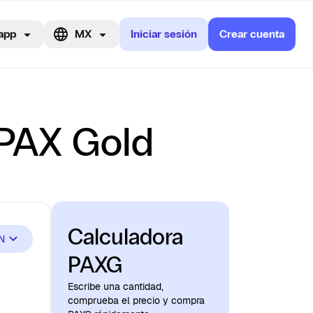
app
MX
Iniciar sesión
Crear cuenta
 PAX Gold
Calculadora
N
PAXG
Escribe una cantidad,
comprueba el precio y compra