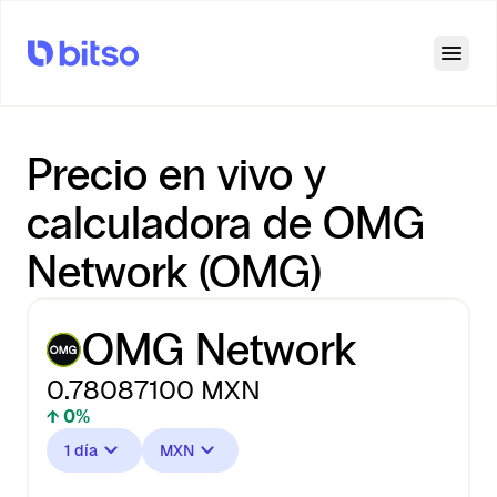
Open
Precio en vivo y
calculadora de OMG
Network (OMG)
OMG Network
0.78087100
MXN
↑ 0%
1 día
MXN