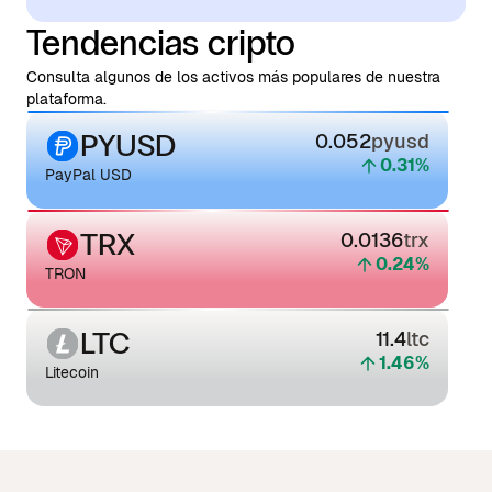
Tendencias cripto
Consulta algunos de los activos más populares de nuestra
plataforma.
PYUSD
0.052
pyusd
0.31
%
PayPal USD
TRX
0.0136
trx
0.24
%
TRON
LTC
11.4
ltc
1.46
%
Litecoin