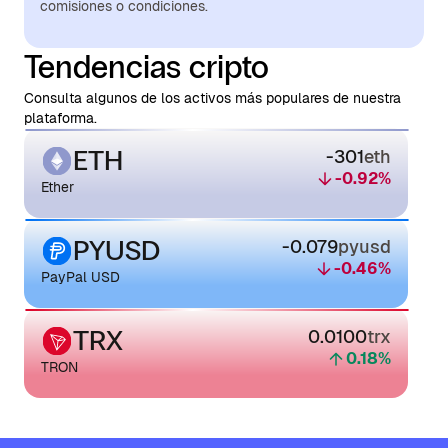
comisiones o condiciones.
Tendencias cripto
Consulta algunos de los activos más populares de nuestra
plataforma.
ETH
-301
eth
-0.92
%
Ether
PYUSD
-0.079
pyusd
-0.46
%
PayPal USD
TRX
0.0100
trx
0.18
%
TRON