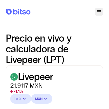
Open
Precio en vivo y
calculadora de
Livepeer (LPT)
Livepeer
21.9117
MXN
↓ -1.1%
1 día
MXN