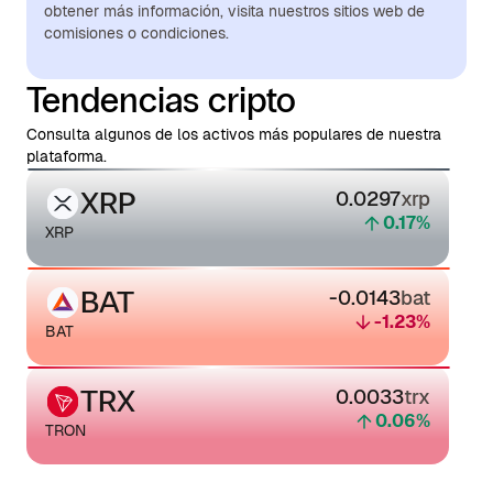
obtener más información, visita nuestros sitios web de
comisiones o condiciones.
Tendencias cripto
Consulta algunos de los activos más populares de nuestra
plataforma.
XRP
0.0297
xrp
0.17
%
XRP
BAT
-0.0143
bat
-1.23
%
BAT
TRX
0.0033
trx
0.06
%
TRON