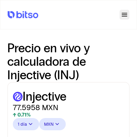
Open
Precio en vivo y
calculadora de
Injective (INJ)
Injective
77.5958
MXN
↑ 0.71%
1 día
MXN