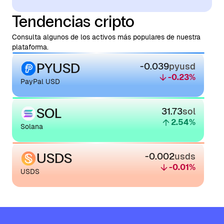
Tendencias cripto
Consulta algunos de los activos más populares de nuestra
plataforma.
PYUSD
-0.039
pyusd
-0.23
%
PayPal USD
SOL
31.73
sol
2.54
%
Solana
USDS
-0.002
usds
-0.01
%
USDS