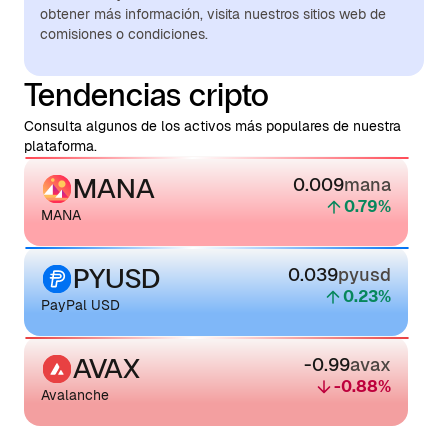
obtener más información, visita nuestros sitios web de
comisiones o condiciones.
Tendencias cripto
Consulta algunos de los activos más populares de nuestra
plataforma.
MANA
0.009
mana
0.79
%
MANA
PYUSD
0.039
pyusd
0.23
%
PayPal USD
AVAX
-0.99
avax
-0.88
%
Avalanche