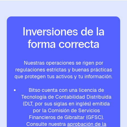
Inversiones de la
forma correcta
Nuestras operaciones se rigen por
regulaciones estrictas y buenas prácticas
que protegen tus activos y tu información.
Bitso cuenta con una licencia de
Tecnología de Contabilidad Distribuida
(DLT, por sus siglas en inglés) emitida
por la Comisión de Servicios
Financieros de Gibraltar (GFSC).
Consulte nuestra
aprobación de la