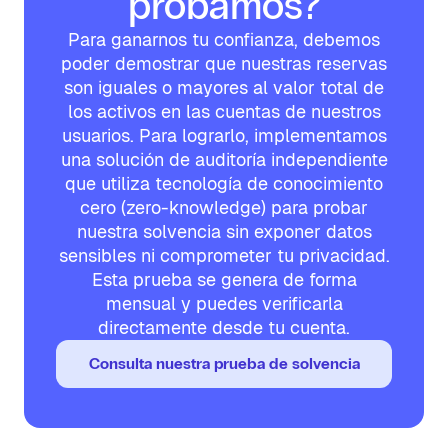
probamos?
Para ganarnos tu confianza, debemos
poder demostrar que nuestras reservas
son iguales o mayores al valor total de
los activos en las cuentas de nuestros
usuarios. Para lograrlo, implementamos
una solución de auditoría independiente
que utiliza tecnología de conocimiento
cero (zero-knowledge) para probar
nuestra solvencia sin exponer datos
sensibles ni comprometer tu privacidad.
Esta prueba se genera de forma
mensual y puedes verificarla
directamente desde tu cuenta.
Consulta nuestra prueba de solvencia