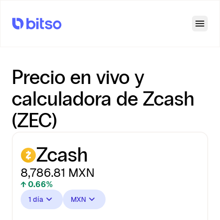
Open
Precio en vivo y
calculadora de Zcash
(ZEC)
Zcash
8,786.81
MXN
↑ 0.66%
1 día
MXN