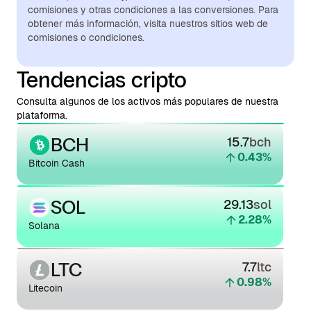
comisiones y otras condiciones a las conversiones. Para
obtener más información, visita nuestros sitios web de
comisiones o condiciones.
Tendencias cripto
Consulta algunos de los activos más populares de nuestra
plataforma.
BCH
15.7
bch
0.43
%
Bitcoin Cash
SOL
29.13
sol
2.28
%
Solana
LTC
7.7
ltc
0.98
%
Litecoin