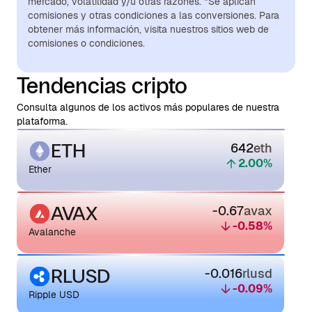
mercado, volatilidad y/u otras razones. *Se aplican
comisiones y otras condiciones a las conversiones. Para
obtener más información, visita nuestros sitios web de
comisiones o condiciones.
Tendencias cripto
Consulta algunos de los activos más populares de nuestra
plataforma.
ETH
642
eth
2.00
%
Ether
AVAX
-0.67
avax
-0.58
%
Avalanche
RLUSD
-0.016
rlusd
-0.09
%
Ripple USD