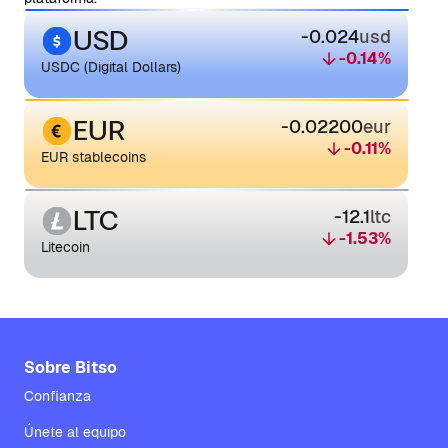
USD
-0.024
usd
-0.14
%
USDC (Digital Dollars)
EUR
-0.02200
eur
-0.11
%
EUR stablecoins
LTC
-12.1
ltc
-1.53
%
Litecoin
Sobre Bitso
Confianza
Únete al equipo