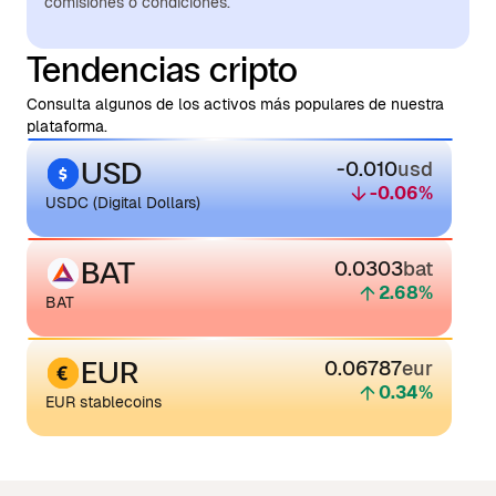
comisiones o condiciones.
Tendencias cripto
Consulta algunos de los activos más populares de nuestra
plataforma.
USD
-0.010
usd
-0.06
%
USDC (Digital Dollars)
BAT
0.0303
bat
2.68
%
BAT
EUR
0.06787
eur
0.34
%
EUR stablecoins