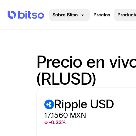
Sobre Bitso
Precios
Product
Precio en viv
(RLUSD)
Ripple USD
17.1560
MXN
↓ -0.33%