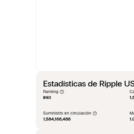
Estadísticas de Ripple U
Ranking
Ca
#40
1,
Suministro en circulación
Má
1,584,168,488
1