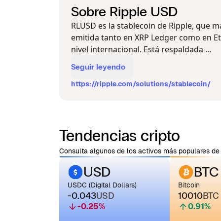
Sobre Ripple USD
RLUSD es la stablecoin de Ripple, que m
emitida tanto en XRP Ledger como en Et
nivel internacional. Está respaldada ...
Seguir leyendo
https://ripple.com/solutions/stablecoin/
Tendencias cripto
Consulta algunos de los activos más populares de 
USD
BTC
USDC (Digital Dollars)
Bitcoin
-0.043
USD
10010
BTC
-0.25
%
0.91
%