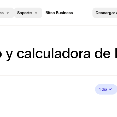
os
Soporte
Bitso Business
Descargar 
o y calculadora de
1 día