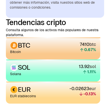
obtener más información, visita nuestros sitios web de
comisiones o condiciones.
Tendencias cripto
Consulta algunos de los activos más populares de nuestra
plataforma.
BTC
7410
btc
0.67
%
Bitcoin
SOL
13.92
sol
1.11
%
Solana
EUR
-0.02623
eur
-0.13
%
EUR stablecoins