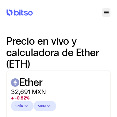
Open
Precio en vivo y
calculadora de Ether
(ETH)
Ether
32,691
MXN
↓ -0.82%
1 día
MXN