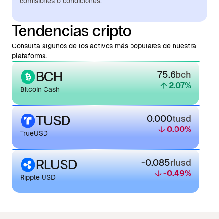
comisiones o condiciones.
Tendencias cripto
Consulta algunos de los activos más populares de nuestra
plataforma.
BCH
75.6
bch
2.07
%
Bitcoin Cash
TUSD
0.000
tusd
0.00
%
TrueUSD
RLUSD
-0.085
rlusd
-0.49
%
Ripple USD