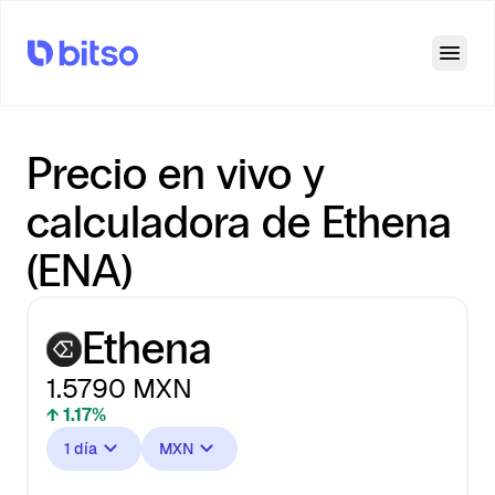
Open
Precio en vivo y
calculadora de Ethena
(ENA)
Ethena
1.5790
MXN
↑ 1.17%
1 día
MXN