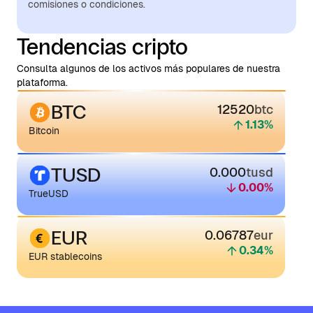
comisiones o condiciones.
Tendencias cripto
Consulta algunos de los activos más populares de nuestra
plataforma.
BTC
12520
btc
1.13
%
Bitcoin
TUSD
0.000
tusd
0.00
%
TrueUSD
EUR
0.06787
eur
0.34
%
EUR stablecoins