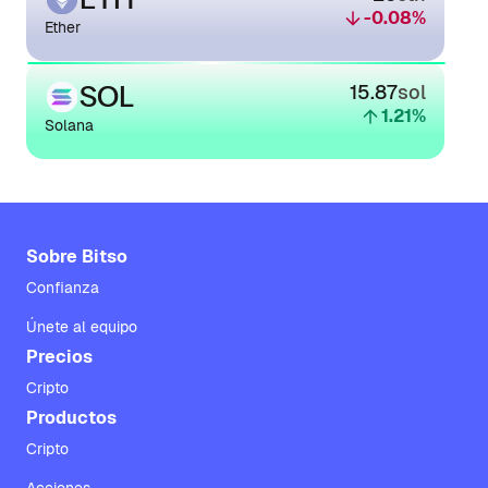
-0.08
%
Ether
SOL
15.87
sol
1.21
%
Solana
Sobre Bitso
Confianza
Únete al equipo
Precios
Cripto
Productos
Cripto