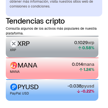
obtener más información, visita nuestros sitios web de
comisiones o condiciones.
Tendencias cripto
Consulta algunos de los activos más populares de nuestra
plataforma.
XRP
0.1029
xrp
0.58
%
XRP
MANA
0.014
mana
1.24
%
MANA
PYUSD
-0.038
pyusd
-0.22
%
PayPal USD