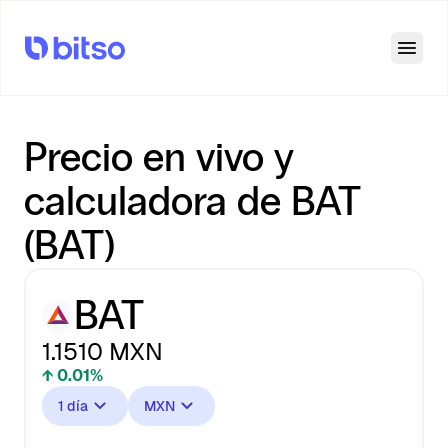
Open
Precio en vivo y
calculadora de BAT
(BAT)
BAT
1.1510
MXN
↑ 0.01%
1 día
MXN