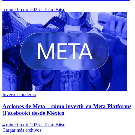
5 min ·
05 dic 2025
· Team Bitso
Inversor moderno
Acciones de Meta – cómo invertir en Meta Platforms
(Facebook) desde México
4 min ·
05 dic 2025
· Team Bitso
Cargar más archivos