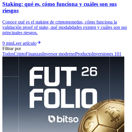
Staking: qué es, cómo funciona y cuáles son sus
riesgos
Conoce qué es el staking de criptomonedas, cómo funciona la
validación proof of stake, qué modalidades existen y cuáles son sus
principales riesgos.
9 min
Leer artículo
Filtrar por
Todos
Cripto
Finanzas
Inversor moderno
Producto
Inversiones 101