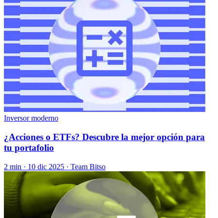
Inversor moderno
¿Acciones o ETFs? Descubre la mejor opción para
tu portafolio
2 min ·
10 dic 2025
· Team Bitso