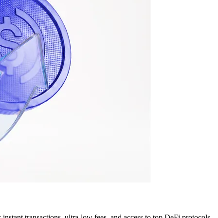
ant transactions, ultra-low fees, and access to top DeFi protocols — 