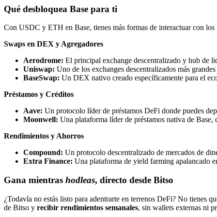
Qué desbloquea Base para ti
Con USDC y ETH en Base, tienes más formas de interactuar con los p
Swaps en DEX y Agregadores
Aerodrome:
El principal exchange descentralizado y hub de 
Uniswap:
Uno de los exchanges descentralizados más grandes
BaseSwap:
Un DEX nativo creado específicamente para el ec
Préstamos y Créditos
Aave:
Un protocolo líder de préstamos DeFi donde puedes depos
Moonwell:
Una plataforma líder de préstamos nativa de Base,
Rendimientos y Ahorros
Compound:
Un protocolo descentralizado de mercados de din
Extra Finance:
Una plataforma de yield farming apalancado en
Gana mientras
hodleas
, directo desde Bitso
¿Todavía no estás listo para adentrarte en terrenos DeFi? No tienes q
de Bitso y
recibir rendimientos semanales
, sin wallets externas ni p