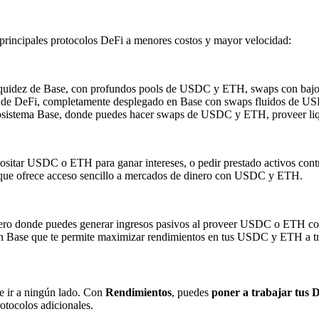
rincipales protocolos DeFi a menores costos y mayor velocidad:
liquidez de Base, con profundos pools de USDC y ETH, swaps con bajo 
 de DeFi, completamente desplegado en Base con swaps fluidos de US
osistema Base, donde puedes hacer swaps de USDC y ETH, proveer liq
itar USDC o ETH para ganar intereses, o pedir prestado activos contra 
 que ofrece acceso sencillo a mercados de dinero con USDC y ETH.
ero donde puedes generar ingresos pasivos al proveer USDC o ETH co
 Base que te permite maximizar rendimientos en tus USDC y ETH a travé
ue ir a ningún lado. Con
Rendimientos
, puedes
poner a trabajar tus 
rotocolos adicionales.