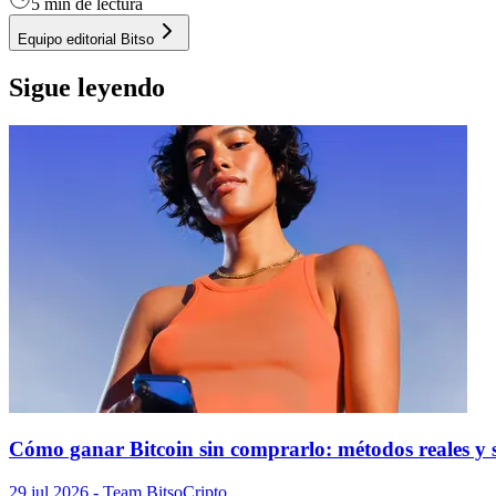
5 min de lectura
Equipo editorial Bitso
Sigue leyendo
Cómo ganar Bitcoin sin comprarlo: métodos reales y s
29 jul 2026
- Team Bitso
Cripto