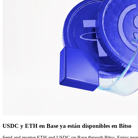
USDC y ETH en Base ya están disponibles en Bitso
Send and receive ETH and USDC on Base through Bitso. Enjoy near-inst