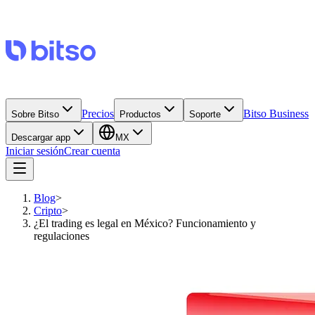
Precios
Bitso Business
Sobre Bitso
Productos
Soporte
Descargar app
MX
Iniciar sesión
Crear cuenta
Blog
>
Cripto
>
¿El trading es legal en México? Funcionamiento y
regulaciones