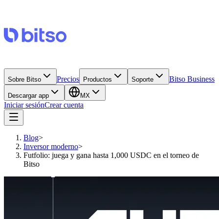
Precios
Bitso Business
Sobre Bitso
Productos
Soporte
Descargar app
MX
Iniciar sesión
Crear cuenta
Blog
>
Inversor moderno
>
Futfolio: juega y gana hasta 1,000 USDC en el torneo de
Bitso