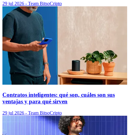
29 jul 2026
- Team Bitso
Cripto
Contratos inteligentes: qué son, cuáles son sus
ventajas y para qué sirven
29 jul 2026
- Team Bitso
Cripto