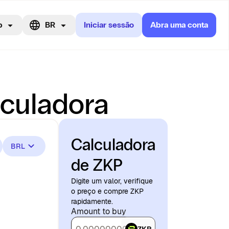
p
BR
Iniciar sessão
Abra uma conta
lculadora
Calculadora
BRL
de ZKP
Digite um valor, verifique
o preço e compre ZKP
rapidamente.
Amount to buy