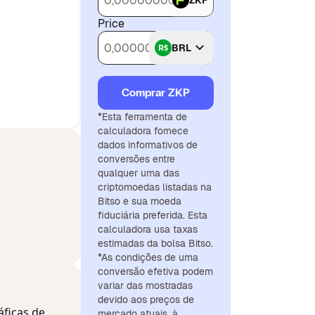
ZKP
Price
BRL
Comprar ZKP
*Esta ferramenta de
calculadora fornece
dados informativos de
conversões entre
qualquer uma das
criptomoedas listadas na
Bitso e sua moeda
fiduciária preferida. Esta
calculadora usa taxas
estimadas da bolsa Bitso.
*As condições de uma
conversão efetiva podem
variar das mostradas
devido aos preços de
áficas de
mercado atuais, à