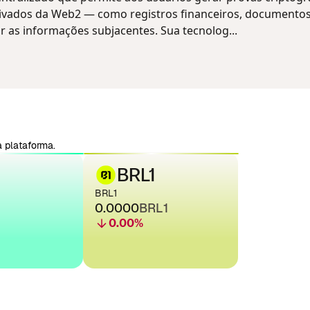
rivados da Web2 — como registros financeiros, documento
r as informações subjacentes. Sua tecnolog...
 plataforma.
BRL1
BRL1
0.0000
BRL1
0.00
%