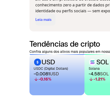
conhecimento zero a partir de dados p
identidade ou perfis sociais — sem expo
Leia mais
Tendências de cripto
Confira alguns dos ativos mais populares em nossa
USD
SOL
USDC (Digital Dollars)
Solana
-0.0081
USD
-4.58
SOL
-0.16
%
-1.21
%