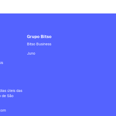
Grupo Bitso
Bitso Business
Juno
is
ias úteis das
io de São
.com