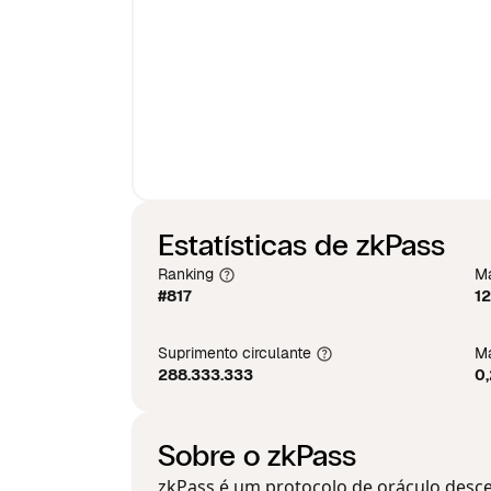
Estatísticas de zkPass
Ranking
Ma
#817
12
Suprimento circulante
Má
288.333.333
0
Sobre o zkPass
zkPass é um protocolo de oráculo desce