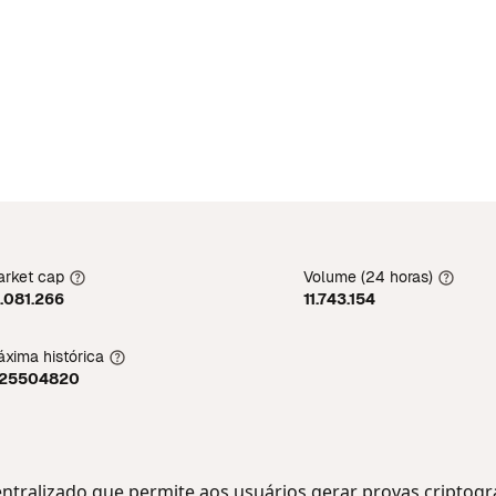
rket cap
Volume (24 horas)
.081.266
11.743.154
xima histórica
,25504820
ntralizado que permite aos usuários gerar provas criptogr