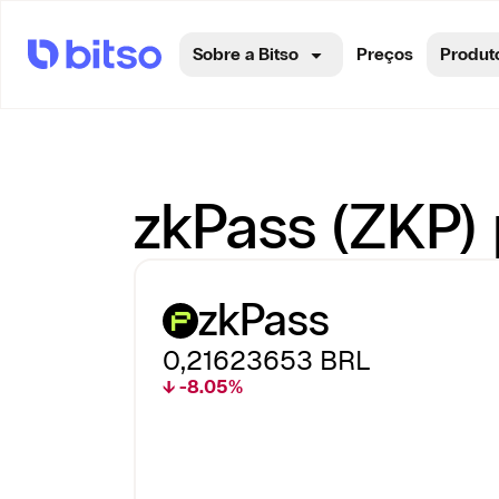
Sobre a Bitso
Preços
Produt
zkPass (ZKP) 
zkPass
0,21623653
BRL
↓ -8.05%