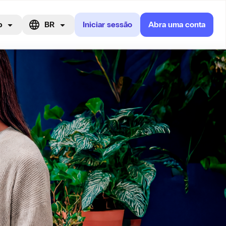
p
BR
Iniciar sessão
Abra uma conta