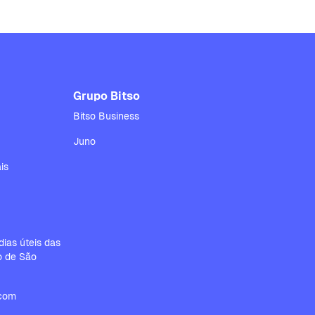
Grupo Bitso
Bitso Business
Juno
is
ias úteis das
io de São
.com