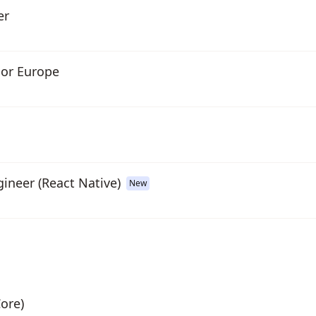
er
 or Europe
ineer (React Native)
New
ore)