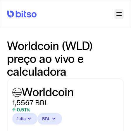
Open
Worldcoin (WLD)
preço ao vivo e
calculadora
Worldcoin
1,5567
BRL
↑ 0.51%
1 dia
BRL