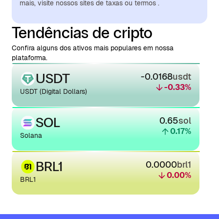
mais, visite nossos sites de taxas ou termos .
Tendências de cripto
Confira alguns dos ativos mais populares em nossa
plataforma.
USDT
-0.0168
usdt
-0.33
%
USDT (Digital Dollars)
SOL
0.65
sol
0.17
%
Solana
BRL1
0.0000
brl1
0.00
%
BRL1