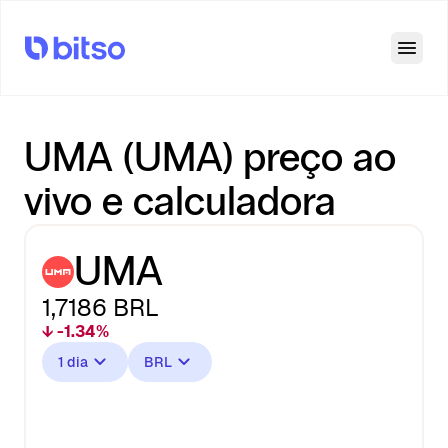
Open
UMA (UMA) preço ao
vivo e calculadora
UMA
1,7186
BRL
↓ -1.34%
1 dia
BRL