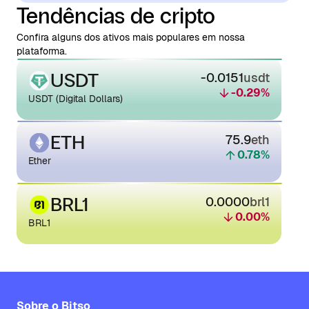
Tendências de cripto
Confira alguns dos ativos mais populares em nossa
plataforma.
USDT
-0.0151
usdt
-0.29
%
USDT (Digital Dollars)
ETH
75.9
eth
0.78
%
Ether
BRL1
0.0000
brl1
0.00
%
BRL1
Sobre o Bitso