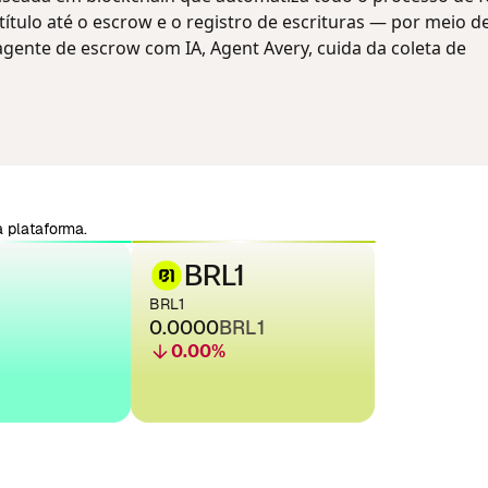
título até o escrow e o registro de escrituras — por meio d
eu agente de escrow com IA, Agent Avery, cuida da coleta de
 plataforma.
BRL1
BRL1
0.0000
BRL1
0.00
%