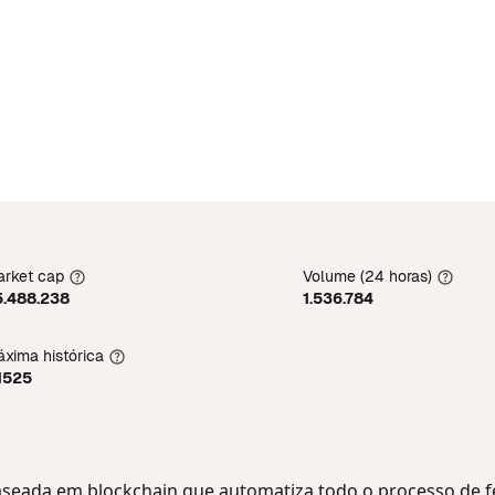
rket cap
Volume (24 horas)
5.488.238
1.536.784
xima histórica
1525
baseada em blockchain que automatiza todo o processo de