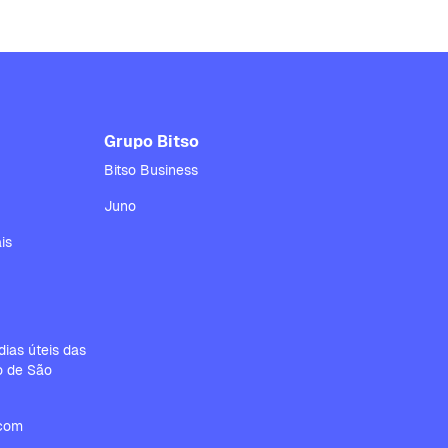
Grupo Bitso
Bitso Business
Juno
is
ias úteis das
io de São
.com