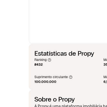
Estatísticas de Propy
Ranking
Ma
#432
3
Suprimento circulante
Má
100.000.000
6,
Sobre o Propy
A Propy é uma plataforma imobiliária 