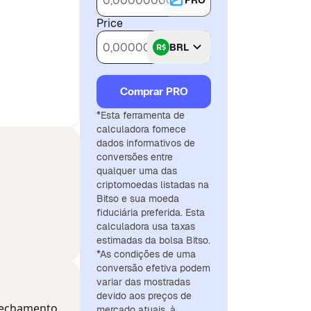
PRO
Price
BRL
Comprar PRO
*Esta ferramenta de
calculadora fornece
dados informativos de
conversões entre
qualquer uma das
criptomoedas listadas na
Bitso e sua moeda
fiduciária preferida. Esta
calculadora usa taxas
estimadas da bolsa Bitso.
*As condições de uma
conversão efetiva podem
variar das mostradas
devido aos preços de
 fechamento
mercado atuais, à