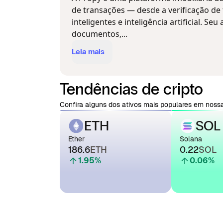
de transações — desde a verificação de 
inteligentes e inteligência artificial. S
documentos,...
Leia mais
Tendências de cripto
Confira alguns dos ativos mais populares em nossa
ETH
SOL
Ether
Solana
186.6
ETH
0.22
SOL
1.95
%
0.06
%