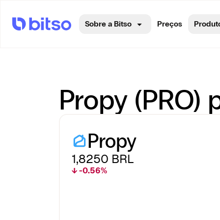
Sobre a Bitso
Preços
Produt
Propy (PRO) p
Propy
1,8250
BRL
↓ -0.56%