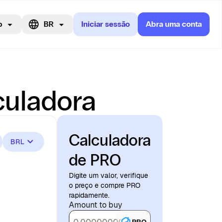
p
BR
Iniciar sessão
Abra uma conta
culadora
Calculadora
BRL
de PRO
Digite um valor, verifique
o preço e compre PRO
rapidamente.
Amount to buy