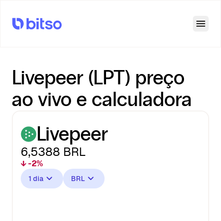
Open
Livepeer (LPT) preço
ao vivo e calculadora
Livepeer
6,5388
BRL
↓ -2%
1 dia
BRL