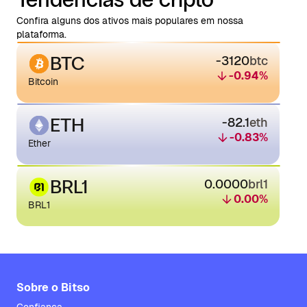
Confira alguns dos ativos mais populares em nossa
plataforma.
BTC
-3120
btc
-0.94
%
Bitcoin
ETH
-82.1
eth
-0.83
%
Ether
BRL1
0.0000
brl1
0.00
%
BRL1
Sobre o Bitso