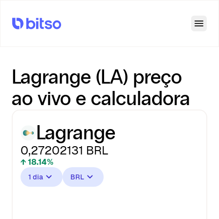
Open
Lagrange (LA) preço
ao vivo e calculadora
Lagrange
0,27202131
BRL
↑ 18.14%
1 dia
BRL