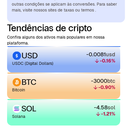
outras condições se aplicam às conversões. Para saber
mais, visite nossos sites de taxas ou termos .
Tendências de cripto
Confira alguns dos ativos mais populares em nossa
plataforma.
USD
-0.0081
usd
-0.16
%
USDC (Digital Dollars)
BTC
-3000
btc
-0.90
%
Bitcoin
SOL
-4.58
sol
-1.21
%
Solana