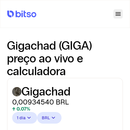
Open
Gigachad (GIGA)
preço ao vivo e
calculadora
Gigachad
0,00934540
BRL
↑ 0.07%
1 dia
BRL