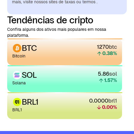
mais, visite nossos sites de taxas ou termos .
Tendências de cripto
Confira alguns dos ativos mais populares em nossa
plataforma.
BTC
1270
btc
0.38
%
Bitcoin
SOL
5.86
sol
1.57
%
Solana
BRL1
0.0000
brl1
0.00
%
BRL1