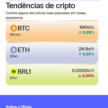
Tendências de cripto
Confira alguns dos ativos mais populares em nossa
plataforma.
BTC
940
btc
0.28
%
Bitcoin
ETH
24.9
eth
0.25
%
Ether
BRL1
0.0000
brl1
0.00
%
BRL1
Sobre o Bitso