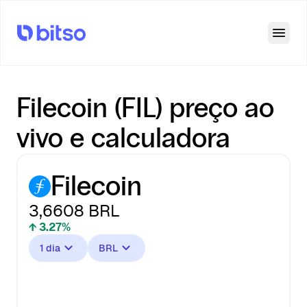
Open
Filecoin (FIL) preço ao
vivo e calculadora
Filecoin
3,6608
BRL
↑ 3.27%
1 dia
BRL