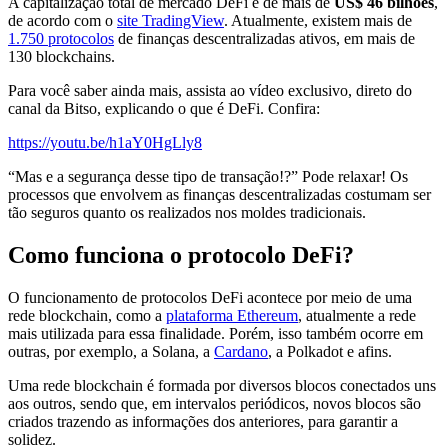
A capitalização total de mercado DeFi é de mais de
US$ 46 bilhões
,
de acordo com o
site TradingView
. Atualmente, existem mais de
1.750 protocolos
de finanças descentralizadas ativos, em mais de
130 blockchains.
Para você saber ainda mais, assista ao vídeo exclusivo, direto do
canal da Bitso, explicando o que é DeFi. Confira:
https://youtu.be/h1aY0HgLly8
“Mas e a segurança desse tipo de transação!?” Pode relaxar! Os
processos que envolvem as finanças descentralizadas costumam ser
tão seguros quanto os realizados nos moldes tradicionais.
Como funciona o protocolo DeFi?
O funcionamento de protocolos DeFi acontece por meio de uma
rede blockchain, como a
plataforma Ethereum
, atualmente a rede
mais utilizada para essa finalidade. Porém, isso também ocorre em
outras, por exemplo, a Solana, a
Cardano
, a Polkadot e afins.
Uma rede blockchain é formada por diversos blocos conectados uns
aos outros, sendo que, em intervalos periódicos, novos blocos são
criados trazendo as informações dos anteriores, para garantir a
solidez.