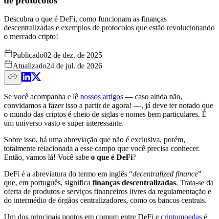
de protocolos
Descubra o que é DeFi, como funcionam as finanças
descentralizadas e exemplos de protocolos que estão revolucionando
o mercado cripto!
Publicado
02 de dez. de 2025
Atualizado
24 de jul. de 2026
Se você acompanha e lê
nossos artigos
— caso ainda não,
convidamos a fazer isso a partir de agora! —, já deve ter notado que
o mundo das criptos é cheio de siglas e nomes bem particulares. É
um universo vasto e super interessante.
Sobre isso, há uma abreviação que não é exclusiva, porém,
totalmente relacionada a esse campo que você precisa conhecer.
Então, vamos lá! Você sabe
o que é DeFi
?
DeFi é a abreviatura do termo em inglês “
decentralized finance
”
que, em português, significa
finanças descentralizadas
. Trata-se da
oferta de produtos e serviços financeiros livres da regulamentação e
do intermédio de órgãos centralizadores, como os bancos centrais.
Um dos principais pontos em comum entre DeFi e
criptomoedas
é