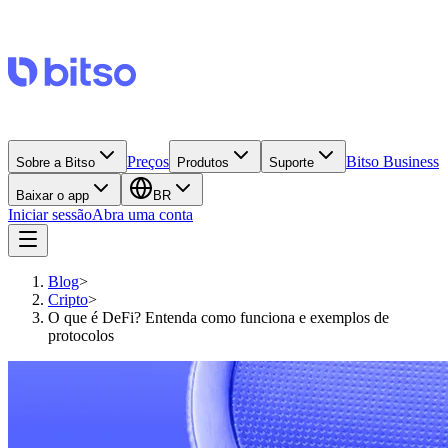
Preços
Bitso Business
Sobre a Bitso
Produtos
Suporte
Baixar o app
BR
Iniciar sessão
Abra uma conta
Blog
>
Cripto
>
O que é DeFi? Entenda como funciona e exemplos de
protocolos