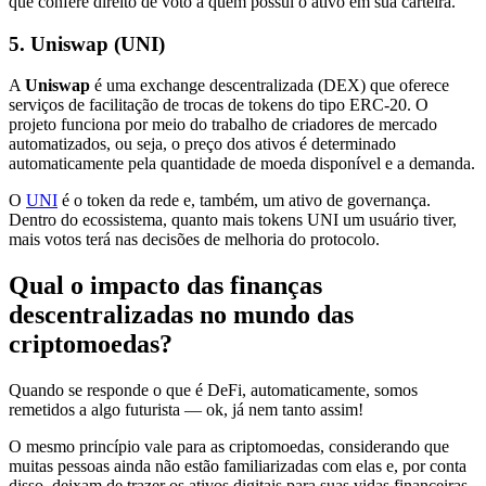
que confere direito de voto a quem possui o ativo em sua carteira.
5. Uniswap (UNI)
A
Uniswap
é uma exchange descentralizada (DEX) que oferece
serviços de facilitação de trocas de tokens do tipo ERC-20. O
projeto funciona por meio do trabalho de criadores de mercado
automatizados, ou seja, o preço dos ativos é determinado
automaticamente pela quantidade de moeda disponível e a demanda.
O
UNI
é o token da rede e, também, um ativo de governança.
Dentro do ecossistema, quanto mais tokens UNI um usuário tiver,
mais votos terá nas decisões de melhoria do protocolo.
Qual o impacto das finanças
descentralizadas no mundo das
criptomoedas?
Quando se responde o que é DeFi, automaticamente, somos
remetidos a algo futurista — ok, já nem tanto assim!
O mesmo princípio vale para as criptomoedas, considerando que
muitas pessoas ainda não estão familiarizadas com elas e, por conta
disso, deixam de trazer os ativos digitais para suas vidas financeiras.