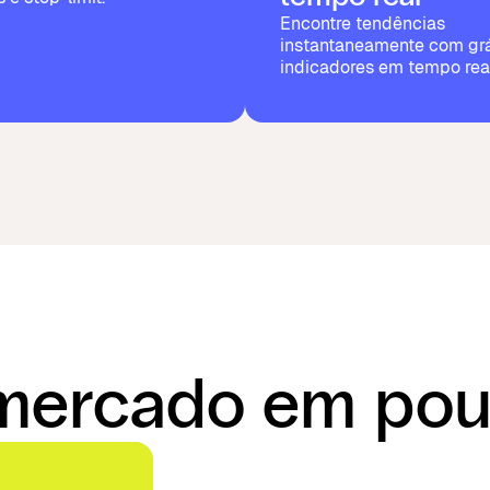
Encontre tendências
instantaneamente com grá
indicadores em tempo real
mercado em pou