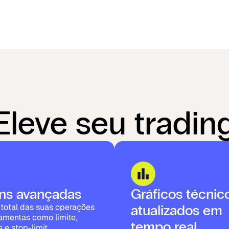
Eleve seu tradin
ns avançadas
Gráficos técnic
 total das suas operações
atualizados em
amentas como limite,
tempo real
 e stop-limit.