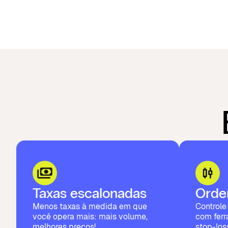
Taxas escalonadas
Orde
Menos taxas à medida em que
Controle
você opera mais: mais volume,
com ferr
melhores preços!
stop-loss