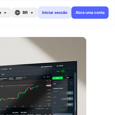
p
BR
Iniciar sessão
Abra uma conta