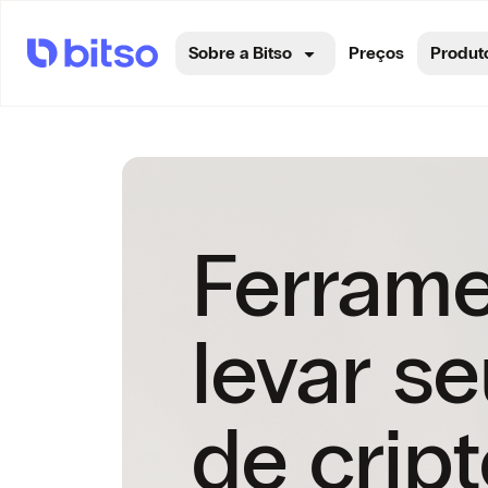
Sobre a Bitso
Preços
Produt
Ferrame
levar se
de cript