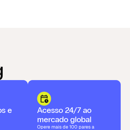
g
os e
Acesso 24/7 ao
mercado global
Opere mais de 100 pares a