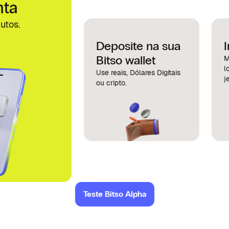
nta
utos.
Deposite na sua
Bitso wallet
M
l
Use reais, Dólares Digitais
je
ou cripto.
Teste Bitso Alpha