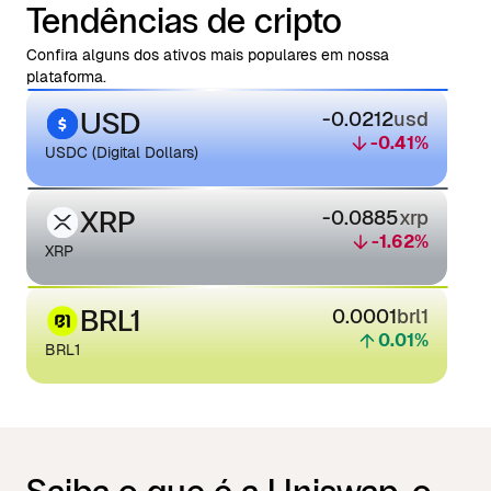
Tendências de cripto
Confira alguns dos ativos mais populares em nossa
plataforma.
USD
-0.0212
usd
-0.41
%
USDC (Digital Dollars)
XRP
-0.0885
xrp
-1.62
%
XRP
BRL1
0.0001
brl1
0.01
%
BRL1