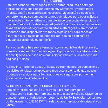
Carregando...
Este site fornece informações sobre contas, produtos e serviços
oferecidos pela The Badger Technology Company Limited ("Bitso
International") e suas afiliadas. Nossos serviços estão disponíveis
somente nos países em que estamos licenciados para operar. Essas
informações não constituem uma oferta de prestação de serviços a
qualquer pessoa fora dessas jurisdições. Os termos, as condições e as
taxas de nossos serviços estão sujeitos a alterações. Nem todos os
produtos estão disponíveis em todos os países ou para todos os
clientes, e sua elegibilidade pode ser afetada pelo seu país de
cidadania, residência ou domicílio.
Para obter detalhes sobre termos, taxas e requisitos de integração,
consulte a seção Informações legais. Alguns serviços também podem
ter divulgações de risco adicionais disponíveis em suas respectivas
páginas jurídicas.
A Bitso International e suas afiliadas operam de acordo com as leis e
requisitos regulatórios aplicáveis, mas esteja ciente de que nossos
produtos e serviços não são garantidos ou segurados por nenhum
governo ou autoridade pública.
AVISO IMPORTANTE PARA USUÁRIOS NA ESPANHA
Esta plataforma não está autorizada a prestar serviços de
criptoativos na Espanha, nem está sujeita à supervisão da CNMV ou de
qualquer outra autoridade competente da União Europeia, nos termos
do Regulamento (UE) 2023/1114 relativo aos mercados de criptoativos
(MiCA).