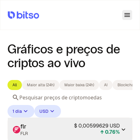
Open
Gráficos e preços de
criptos ao vivo
All
Maior alta (24h)
Maior baixa (24h)
AI
Blockchains
1 dia
USD
$ 0,00599629 USD
flr
↑ 0.76%
FLR