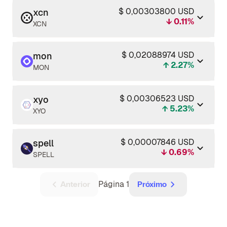
$ 0,00303800 USD
xcn
↓ 0.11%
XCN
$ 0,02088974 USD
mon
↑ 2.27%
MON
$ 0,00306523 USD
xyo
↑ 5.23%
XYO
$ 0,00007846 USD
spell
↓ 0.69%
SPELL
Página 1
Anterior
Próximo