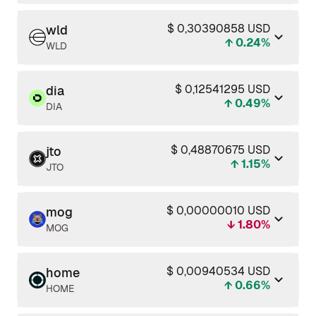
$ 0,30390858 USD
wld
↑ 0.24%
WLD
$ 0,12541295 USD
dia
↑ 0.49%
DIA
$ 0,48870675 USD
jto
↑ 1.15%
JTO
$ 0,00000010 USD
mog
↓ 1.80%
MOG
$ 0,00940534 USD
home
↑ 0.66%
HOME