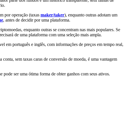
ior parte dos fundos e um histórico transparente, sem falhas de
io.
m por operação (taxas
maker/taker
), enquanto outras adotam um
ue
, antes de decidir por uma plataforma.
iptomoedas, enquanto outras se concentram nas mais populares. Se
 precisará de uma plataforma com uma seleção mais ampla.
vel em português e inglês, com informações de preços em tempo real,
sua conta, sem taxas caras de conversão de moeda, é uma vantagem
e pode ser uma ótima forma de obter ganhos com seus ativos.