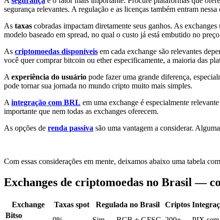
A
segurança
é o fator mais importante. Procure plataformas que ofer
segurança relevantes. A regulação e as licenças também entram nessa
As
taxas
cobradas impactam diretamente seus ganhos. As exchanges 
modelo baseado em spread, no qual o custo já está embutido no preço
As
criptomoedas disponíveis
em cada exchange são relevantes depen
você quer comprar bitcoin ou ether especificamente, a maioria das pl
A
experiência do usuário
pode fazer uma grande diferença, especial
pode tornar sua jornada no mundo cripto muito mais simples.
A
integração com BRL
em uma exchange é especialmente relevante n
importante que nem todas as exchanges oferecem.
As opções de
renda passiva
são uma vantagem a considerar. Algumas
Com essas considerações em mente, deixamos abaixo uma tabela compa
Exchanges de criptomoedas no Brasil — 
Exchange
Taxas spot
Regulada no Brasil
Criptos
Integra
Bitso
0%
Sim — BCB + GFSC
200+
PIX sem 