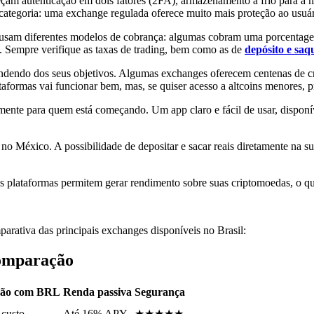
eçam autenticação em dois fatores (2FA), armazenamento a frio para a ma
 categoria: uma exchange regulada oferece muito mais proteção ao usuár
usam diferentes modelos de cobrança: algumas cobram uma porcentage
. Sempre verifique as taxas de trading, bem como as de
depósito e saq
dendo dos seus objetivos. Algumas exchanges oferecem centenas de cr
ataformas vai funcionar bem, mas, se quiser acesso a altcoins menores,
mente para quem está começando. Um app claro e fácil de usar, disponí
o México. A possibilidade de depositar e sacar reais diretamente na 
 plataformas permitem gerar rendimento sobre suas criptomoedas, o qu
rativa das principais exchanges disponíveis no Brasil:
comparação
ção com BRL
Renda passiva
Segurança
custo
Até 16% APY
★★★★★