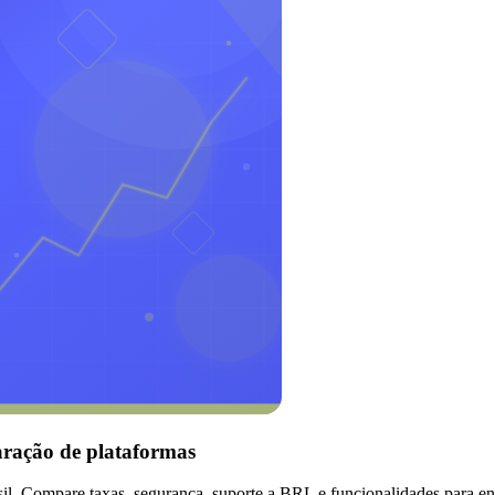
aração de plataformas
l. Compare taxas, segurança, suporte a BRL e funcionalidades para enc