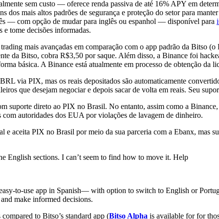
lmente sem custo — oferece renda passiva de até 16% APY em determ
 alguns dos mais altos padrões de segurança e proteção do setor para man
uguês — com opção de mudar para inglês ou espanhol — disponível para
s e tome decisões informadas.
trading mais avançadas em comparação com o app padrão da Bitso (o B
mente da Bitso, cobra R$3,50 por saque. Além disso, a Binance foi ha
forma básica. A Binance está atualmente em processo de obtenção da l
 em BRL via PIX, mas os reais depositados são automaticamente conv
ileiros que desejam negociar e depois sacar de volta em reais. Seu supor
suporte direto ao PIX no Brasil. No entanto, assim como a Binance, 
s com autoridades dos EUA por violações de lavagem de dinheiro.
onal e aceita PIX no Brasil por meio da sua parceria com a Ebanx, mas
the English sections. I can’t seem to find how to move it. Help
 easy-to-use app in Spanish— with option to switch to English or Port
on and make informed decisions.
s compared to Bitso’s standard app (
Bitso Alpha
is available for for th