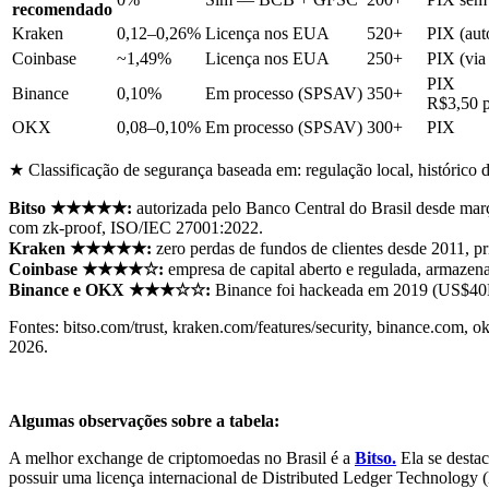
recomendado
Kraken
0,12–0,26%
Licença nos EUA
520+
PIX (a
Coinbase
~1,49%
Licença nos EUA
250+
PIX (via
PIX
Binance
0,10%
Em processo (SPSAV)
350+
R$3,50 p
OKX
0,08–0,10%
Em processo (SPSAV)
300+
PIX
★ Classificação de segurança baseada em: regulação local, histórico d
Bitso ★★★★★:
autorizada pelo Banco Central do Brasil desde mar
com zk-proof, ISO/IEC 27001:2022.
Kraken ★★★★★:
zero perdas de fundos de clientes desde 2011, 
Coinbase ★★★★☆:
empresa de capital aberto e regulada, armazen
Binance e OKX ★★★☆☆:
Binance foi hackeada em 2019 (US$40M
Fontes: bitso.com/trust, kraken.com/features/security, binance.com
2026.
Algumas observações sobre a tabela:
A melhor exchange de criptomoedas no Brasil é a
Bitso.
Ela se destac
possuir uma licença internacional de Distributed Ledger Technology 