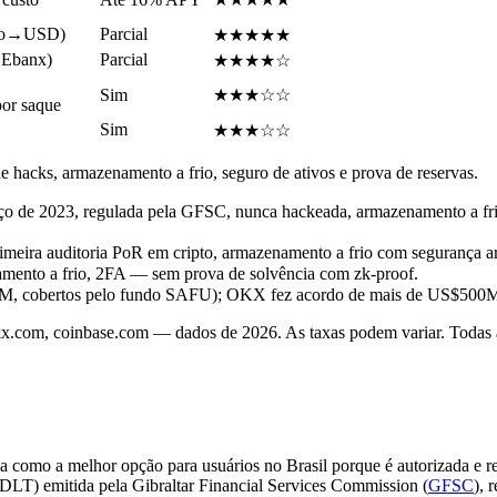
uto→USD)
Parcial
★★★★★
 Ebanx)
Parcial
★★★★☆
Sim
★★★☆☆
or saque
Sim
★★★☆☆
e hacks, armazenamento a frio, seguro de ativos e prova de reservas.
ço de 2023, regulada pela GFSC, nunca hackeada, armazenamento a fri
primeira auditoria PoR em cripto, armazenamento a frio com seguranç
amento a frio, 2FA — sem prova de solvência com zk-proof.
, cobertos pelo fundo SAFU); OKX fez acordo de mais de US$500M c
, okx.com, coinbase.com — dados de 2026. As taxas podem variar. Tod
a como a melhor opção para usuários no Brasil porque é autorizada e 
(DLT) emitida pela Gibraltar Financial Services Commission (
GFSC
), 