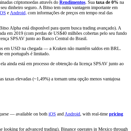
inadas criptomoedas através do
Rendimentos
. Sua
taxa de 0%
na
ter seu dinheiro seguro. A Bitso tem outra vantagem importante em
iOS
e
Android,
com informações de preços em tempo real das
itso Alpha está disponível para quem busca trading avançado). A
ckeada em 2019 (com perdas de US$40 milhões cobertas pelo seu fundo
icença SPSAV junto ao Banco Central do Brasil.
ertidos em USD na chegada — a Kraken não mantém saldos em BRL.
te em português é limitado.
ela ainda está em processo de obtenção da licença SPSAV junto ao
 suas taxas elevadas (~1,49%) a tornam uma opção menos vantajosa
uguese — available on both
iOS
and
Android
, with real-time
pricing
ose looking for advanced trading). Binance operates in Mexico through