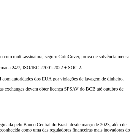
o com multi-assinatura, seguro CoinCover, prova de solvência mensal
a armada 24/7, ISO/IEC 27001:2022 + SOC 2.
om autoridades dos EUA por violações de lavagem de dinheiro.
as as exchanges devem obter licença SPSAV do BCB até outubro de
regulada pelo Banco Central do Brasil desde março de 2023, além de
reconhecida como uma das reguladoras financeiras mais inovadoras do