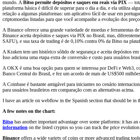
mundo. A
Bitso permite depósitos e saques em reais via PIX
— tota
plataforma básica é difícil de superar para o dia a dia, e ela utiliza
relação a algumas plataformas: um aplicativo fácil de usar em port
criptomoedas listadas para que você acompanhe a evolução dos preço
A Binance oferece uma grande variedade de moedas e ferramentas de 
Binance aceita depósitos e saques via PIX no Brasil, mas, diferente
SAFU), e sua taxa de trading é de 0,10% contra 0% da Bitso na plata
A Kraken tem um histórico sólido de segurança e aceita depósitos
Isso adiciona uma etapa extra de conversão e custo para usuários bras
A OKX é uma boa opção para quem se interessa por DeFi e Web3, com 
Banco Central do Brasil, e fez um acordo de mais de US$500 milhõe
A Coinbase é bastante amigável para iniciantes no cenário internaci
para usuários brasileiros em comparação com as alternativas acima.
I have an article on webflow in the Spanish section that should be in 
A few notes on the chart:
Bitso
has another important advantage over some platforms: it has an
information
on the listed cryptos so you can track the price evoluti
Binance
offers a wide variety of coins or more advanced trading tool