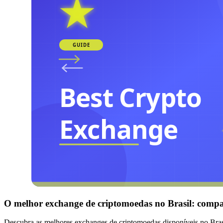
O melhor exchange de criptomoedas no Brasil: comp
Descubra as melhores exchanges de criptomoedas disponíveis no Brasi