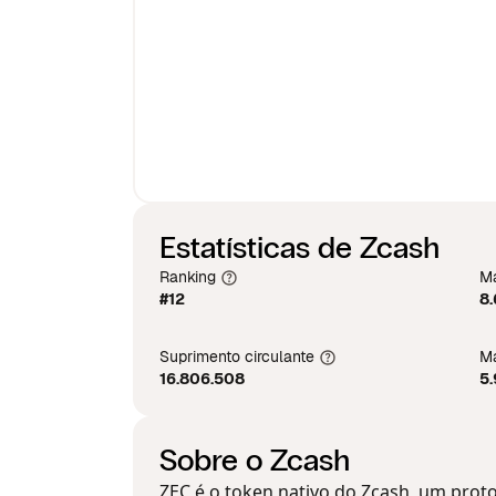
Estatísticas de Zcash
Ranking
Ma
#12
8
Suprimento circulante
Má
16.806.508
5.
Sobre o Zcash
ZEC é o token nativo do Zcash, um prot