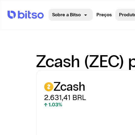
Sobre a Bitso
Preços
Produt
Zcash (ZEC) p
Zcash
2.631,41
BRL
↑ 1.03%