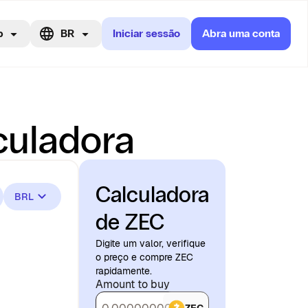
p
BR
Iniciar sessão
Abra uma conta
culadora
Calculadora
BRL
de ZEC
Digite um valor, verifique
o preço e compre ZEC
rapidamente.
Amount to buy