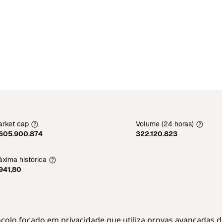
rket cap
Volume (24 horas)
.605.900.874
322.120.823
xima histórica
941,80
ocolo focado em privacidade que utiliza provas avançadas 