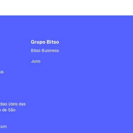
Grupo Bitso
Bitso Business
Juno
is
ias úteis das
io de São
.com