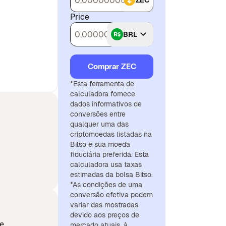
ZEC
Price
BRL
Comprar ZEC
*Esta ferramenta de
calculadora fornece
dados informativos de
conversões entre
qualquer uma das
criptomoedas listadas na
Bitso e sua moeda
fiduciária preferida. Esta
calculadora usa taxas
estimadas da bolsa Bitso.
*As condições de uma
conversão efetiva podem
variar das mostradas
devido aos preços de
de
mercado atuais, à