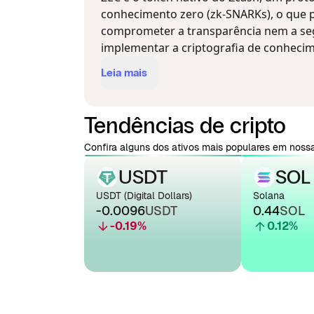
conhecimento zero (zk-SNARKs), o que p
comprometer a transparência nem a segu
implementar a criptografia de conhecim
Leia mais
Tendências de cripto
Confira alguns dos ativos mais populares em nossa
USDT
SOL
USDT (Digital Dollars)
Solana
-0.0096
USDT
0.44
SOL
-0.19
%
0.12
%