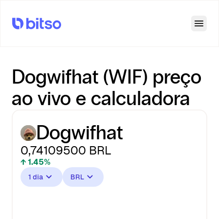
Open
Dogwifhat (WIF) preço
ao vivo e calculadora
Dogwifhat
0,74109500
BRL
↑ 1.45%
1 dia
BRL