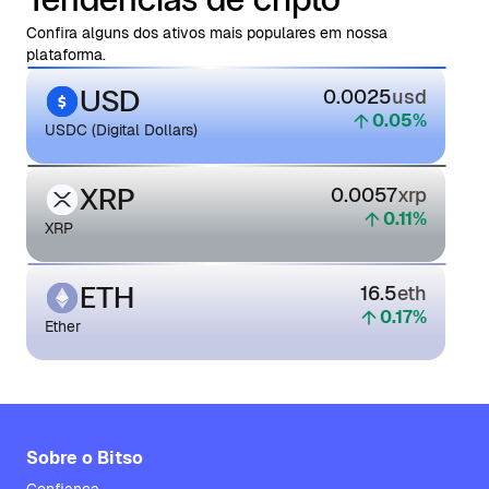
Confira alguns dos ativos mais populares em nossa
plataforma.
USD
0.0025
usd
0.05
%
USDC (Digital Dollars)
XRP
0.0057
xrp
0.11
%
XRP
ETH
16.5
eth
0.17
%
Ether
Sobre o Bitso