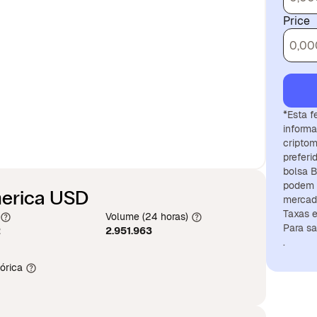
Price
*Esta f
informa
criptom
preferi
bolsa B
podem 
merica USD
mercado
Taxas e
Volume (24 horas)
Para sa
2
2.951.963
.
órica