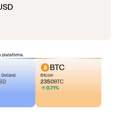
 USD
 plataforma.
BTC
 Dollars)
Bitcoin
SD
2350
BTC
0.71
%