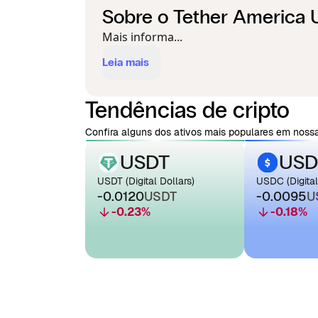
Sobre o Tether America
Mais informa...
Leia mais
Tendências de cripto
Confira alguns dos ativos mais populares em nossa
USDT
USD
USDT (Digital Dollars)
USDC (Digital
-0.0120
USDT
-0.0095
U
-0.23
%
-0.18
%