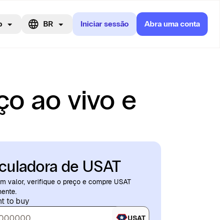
p
BR
Iniciar sessão
Abra uma conta
o ao vivo e
culadora de USAT
um valor, verifique o preço e compre USAT
ente.
t to buy
USAT