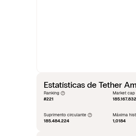
Estatísticas de Tether A
Ranking
Market cap
#221
185.167.83
Suprimento circulante
Máxima hist
185.484.224
1,0184