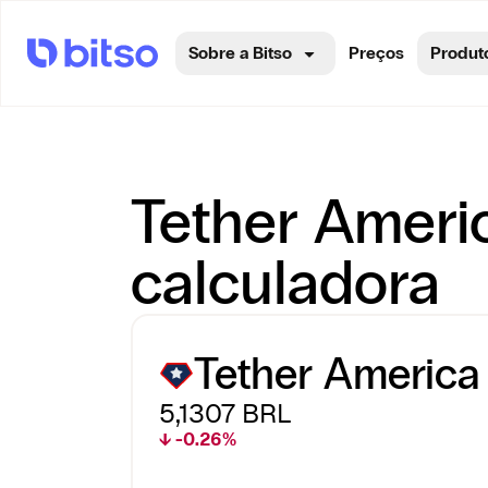
Sobre a Bitso
Preços
Produt
Tether Ameri
calculadora
Tether Americ
5,1307
BRL
↓ -0.26%