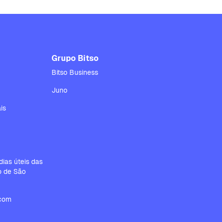
Grupo Bitso
Bitso Business
Juno
is
ias úteis das
io de São
.com