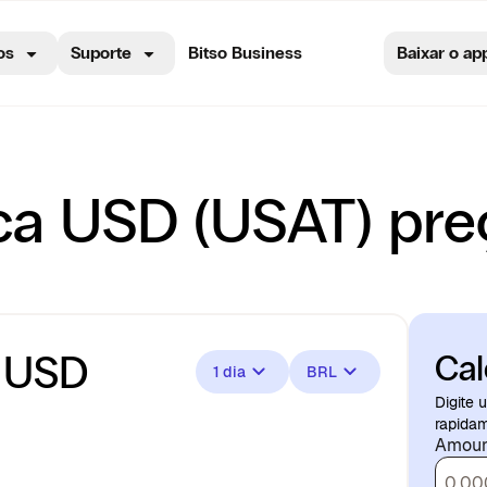
os
Suporte
Bitso Business
Baixar o ap
ca USD (USAT) preç
a USD
Cal
1 dia
BRL
Digite 
rapidam
Amoun