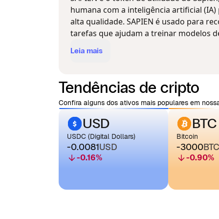
humana com a inteligência artificial (IA
alta qualidade. SAPIEN é usado para r
tarefas que ajudam a treinar modelos de
Leia mais
Tendências de cripto
Confira alguns dos ativos mais populares em nossa
USD
BTC
USDC (Digital Dollars)
Bitcoin
-0.0081
USD
-3000
BT
-0.16
%
-0.90
%