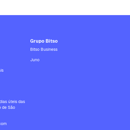
Grupo Bitso
Bitso Business
Juno
is
ias úteis das
io de São
.com