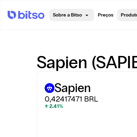
Sobre a Bitso
Preços
Produt
Sapien (SAPIE
Sapien
0,42417471
BRL
↑ 2.41%