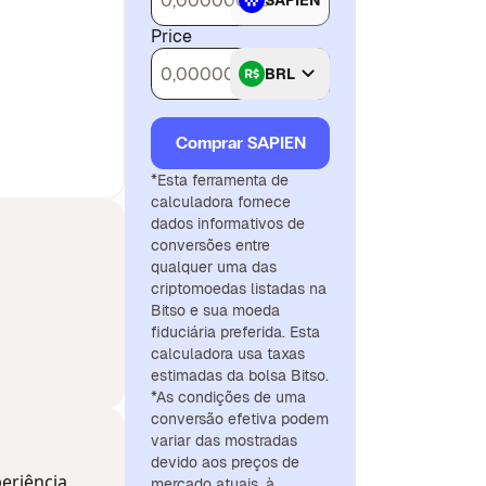
SAPIEN
Price
BRL
Comprar SAPIEN
*Esta ferramenta de
calculadora fornece
dados informativos de
conversões entre
qualquer uma das
criptomoedas listadas na
Bitso e sua moeda
fiduciária preferida. Esta
calculadora usa taxas
estimadas da bolsa Bitso.
*As condições de uma
conversão efetiva podem
variar das mostradas
devido aos preços de
eriência
mercado atuais, à