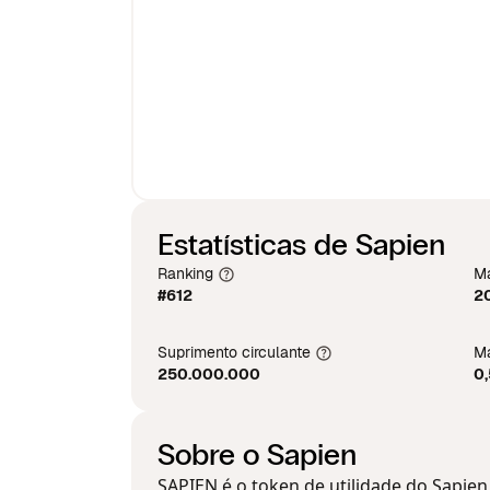
Estatísticas de Sapien
Ranking
Ma
#612
2
Suprimento circulante
Má
250.000.000
0
Sobre o Sapien
SAPIEN é o token de utilidade do Sapie