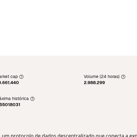
rket cap
Volume (24 horas)
0.661.440
2.988.299
xima histórica
,55018031
n, um protocolo de dados descentralizado que conecta a exp