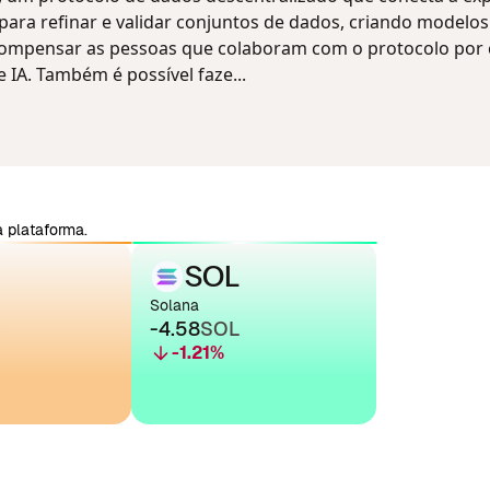
) para refinar e validar conjuntos de dados, criando modelos
ecompensar as pessoas que colaboram com o protocolo por
 IA. Também é possível faze...
 plataforma.
SOL
Solana
C
-4.58
SOL
-1.21
%