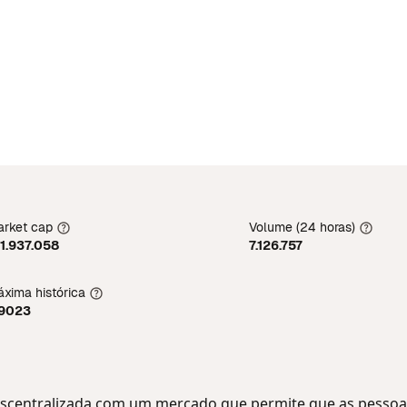
rket cap
Volume (24 horas)
1.937.058
7.126.757
xima histórica
,9023
descentralizada com um mercado que permite que as pess