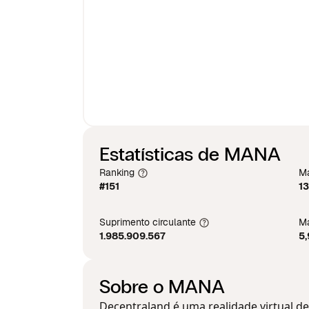
Estatísticas de MANA
Ranking
Ma
#151
13
Suprimento circulante
Má
1.985.909.567
5
Sobre o MANA
Decentraland é uma realidade virtual 