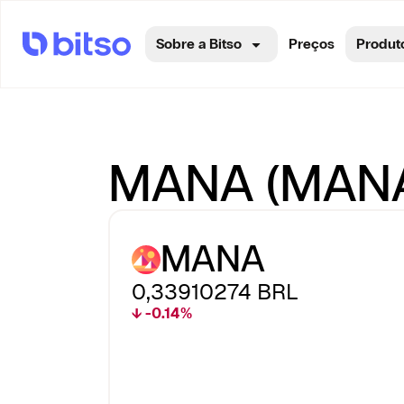
Sobre a Bitso
Preços
Produt
MANA (MANA) 
MANA
0,33910274
BRL
↓ -0.14%