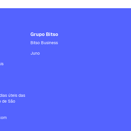
Grupo Bitso
Bitso Business
Juno
is
ias úteis das
io de São
.com