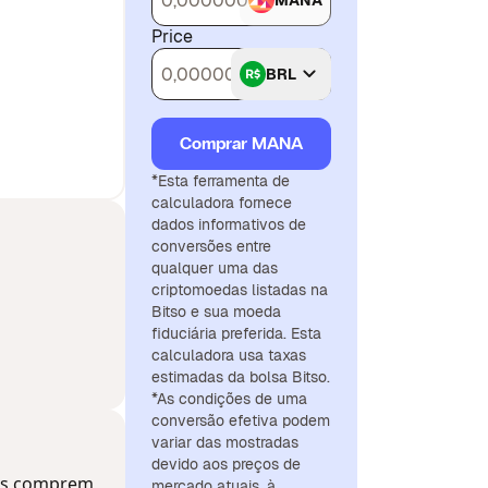
MANA
Price
BRL
Comprar MANA
*Esta ferramenta de
calculadora fornece
dados informativos de
conversões entre
qualquer uma das
criptomoedas listadas na
Bitso e sua moeda
fiduciária preferida. Esta
calculadora usa taxas
estimadas da bolsa Bitso.
*As condições de uma
conversão efetiva podem
variar das mostradas
devido aos preços de
oas comprem
mercado atuais, à