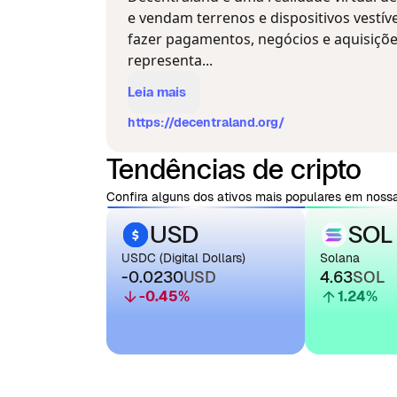
e vendam terrenos e dispositivos vestíve
fazer pagamentos, negócios e aquisiçõ
representa...
Leia mais
https://decentraland.org/
Tendências de cripto
Confira alguns dos ativos mais populares em nossa
USD
SOL
USDC (Digital Dollars)
Solana
-0.0230
USD
4.63
SOL
-0.45
%
1.24
%