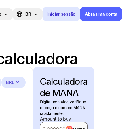
p
BR
Iniciar sessão
Abra uma conta
calculadora
Calculadora
BRL
de MANA
Digite um valor, verifique
o preço e compre MANA
rapidamente.
Amount to buy