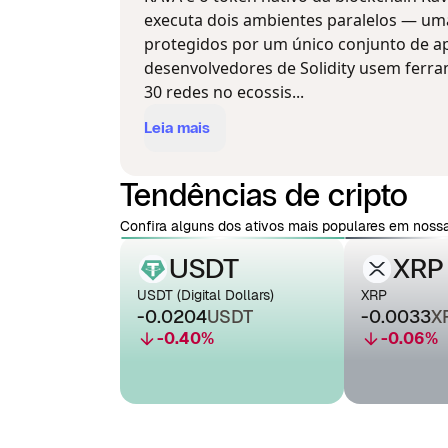
executa dois ambientes paralelos — u
protegidos por um único conjunto de a
desenvolvedores de Solidity usem ferr
30 redes no ecossis...
Leia mais
Tendências de cripto
Confira alguns dos ativos mais populares em nossa
USDT
XRP
USDT (Digital Dollars)
XRP
-0.0204
USDT
-0.0033
X
-0.40
%
-0.06
%