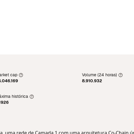
rket cap
Volume (24 horas)
.046.169
8.910.932
xima histórica
1926
ava, uma rede de Camada 1 com uma arquitetura Co-Chain ú