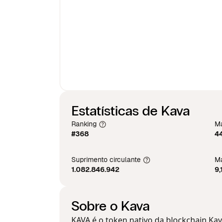
Estatísticas de Kava
Ranking
Ma
#368
44
Suprimento circulante
Má
1.082.846.942
9,
Sobre o Kava
KAVA é o token nativo da blockchain K