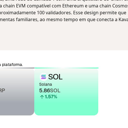
ma chain EVM compatível com Ethereum e uma chain Cosm
proximadamente 100 validadores. Esse design permite que
amentas familiares, ao mesmo tempo em que conecta a Kava
 plataforma.
SOL
Solana
RP
5.86
SOL
1.57
%