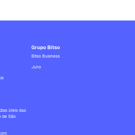
Grupo Bitso
Bitso Business
Juno
is
ias úteis das
io de São
.com