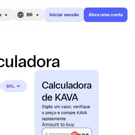
p
BR
Iniciar sessão
Abra uma conta
culadora
Calculadora
BRL
de KAVA
Digite um valor, verifique
o preço e compre KAVA
rapidamente.
Amount to buy