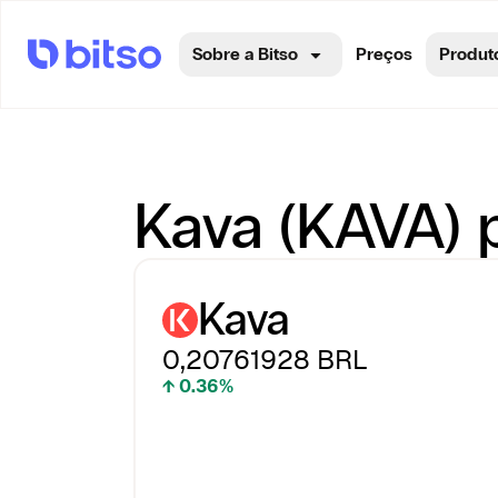
Sobre a Bitso
Preços
Produt
Kava (KAVA) p
Kava
0,20761928
BRL
↑ 0.36%