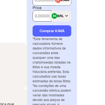
KAVA
Price
BRL
Comprar KAVA
*Esta ferramenta de
calculadora fornece
dados informativos de
conversões entre
qualquer uma das
criptomoedas listadas na
Bitso e sua moeda
fiduciária preferida. Esta
calculadora usa taxas
estimadas da bolsa Bitso.
*As condições de uma
conversão efetiva podem
variar das mostradas
devido aos preços de
nica que
mercado atuais, à