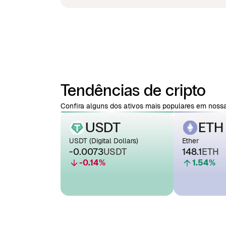
Tendências de cripto
Confira alguns dos ativos mais populares em nossa
USDT
ETH
USDT (Digital Dollars)
Ether
-0.0073
USDT
148.1
ETH
-0.14
%
1.54
%