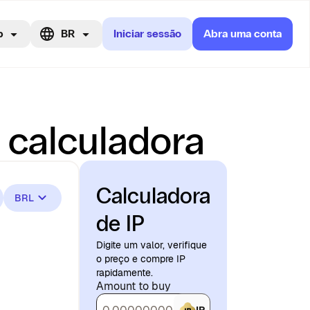
p
BR
Iniciar sessão
Abra uma conta
e calculadora
Calculadora
BRL
de IP
Digite um valor, verifique
o preço e compre IP
rapidamente.
Amount to buy