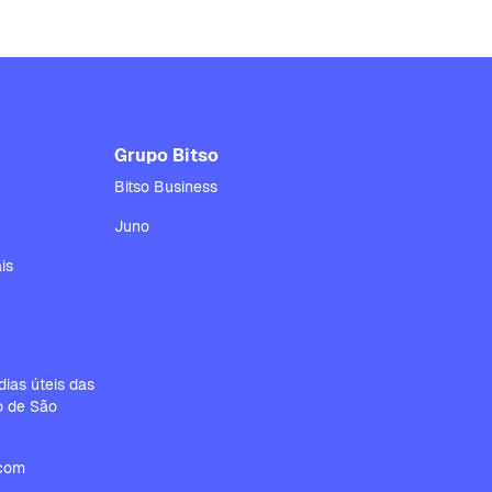
Grupo Bitso
Bitso Business
Juno
is
ias úteis das
io de São
.com