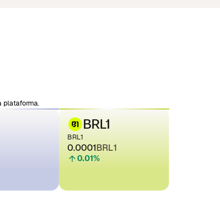
 plataforma.
BRL1
BRL1
0.0001
BRL1
0.01
%