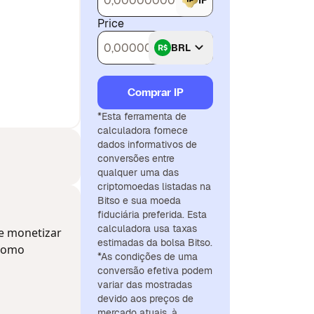
IP
Price
BRL
Comprar IP
*Esta ferramenta de
calculadora fornece
dados informativos de
conversões entre
qualquer uma das
criptomoedas listadas na
Bitso e sua moeda
fiduciária preferida. Esta
calculadora usa taxas
 e monetizar
estimadas da bolsa Bitso.
—como
*As condições de uma
conversão efetiva podem
variar das mostradas
devido aos preços de
mercado atuais, à