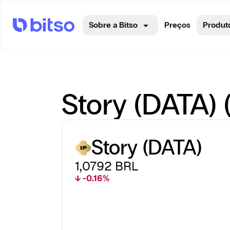
Sobre a Bitso
Preços
Produt
Story (DATA) 
Story (DATA)
1,0792
BRL
↓ -0.16%