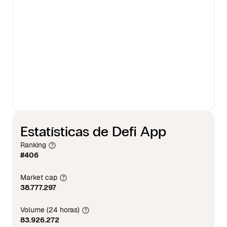
Estatísticas de Defi App
Ranking
#406
Market cap
38.777.297
Volume (24 horas)
83.926.272