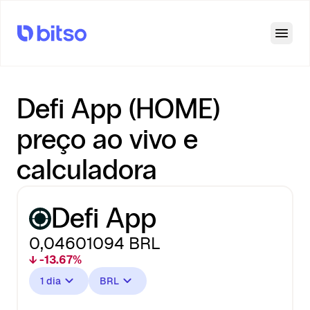
Open
Defi App (HOME)
preço ao vivo e
calculadora
Defi App
0,04601094
BRL
↓ -13.67%
1 dia
BRL