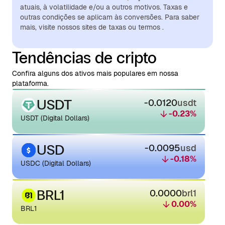
atuais, à volatilidade e/ou a outros motivos. Taxas e
outras condições se aplicam às conversões. Para saber
mais, visite nossos sites de taxas ou termos .
Tendências de cripto
Confira alguns dos ativos mais populares em nossa
plataforma.
USDT
-0.0120
usdt
-0.23
%
USDT (Digital Dollars)
USD
-0.0095
usd
-0.18
%
USDC (Digital Dollars)
BRL1
0.0000
brl1
0.00
%
BRL1