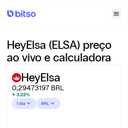
Open
HeyElsa (ELSA) preço
ao vivo e calculadora
HeyElsa
0,29473197
BRL
↑ 3.22%
1 dia
BRL