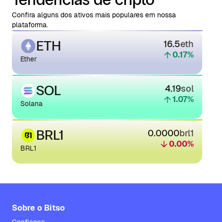
Confira alguns dos ativos mais populares em nossa
plataforma.
ETH
16.5
eth
0.17
%
Ether
SOL
4.19
sol
1.07
%
Solana
BRL1
0.0000
brl1
0.00
%
BRL1
Sobre o Bitso