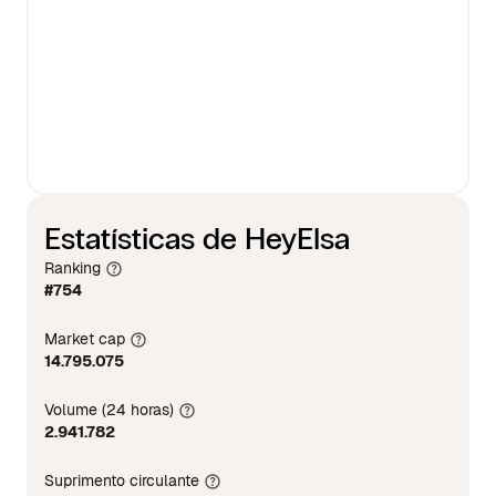
Estatísticas de HeyElsa
Ranking
#754
Market cap
14.795.075
Volume (24 horas)
2.941.782
Suprimento circulante