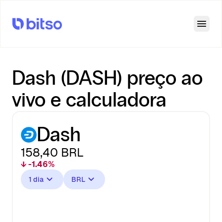
Open
Dash (DASH) preço ao
vivo e calculadora
Dash
158,40
BRL
↓ -1.46%
1 dia
BRL