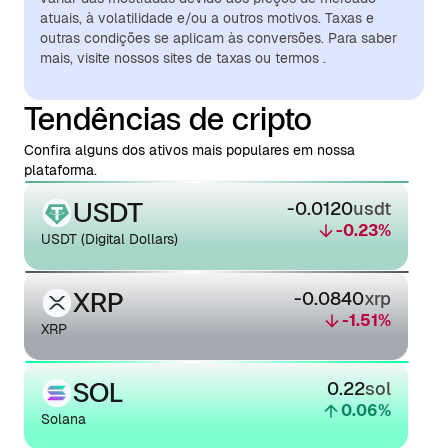
atuais, à volatilidade e/ou a outros motivos. Taxas e
outras condições se aplicam às conversões. Para saber
mais, visite nossos sites de taxas ou termos .
Tendências de cripto
Confira alguns dos ativos mais populares em nossa
plataforma.
USDT
-0.0120
usdt
-0.23
%
USDT (Digital Dollars)
XRP
-0.0840
xrp
-1.51
%
XRP
SOL
0.22
sol
0.06
%
Solana